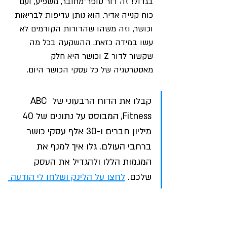
בגדול! זה דור סופר־מחובר, משפיע, ועם 
כוח קנייה אדיר. הוא נותן עדיפות לבריאות 
וכושר, וזה משהו שהדורות הקודמים לא 
עשו במידה כזאת. ההשקעה בכל מה 
שקשור לדור Z וכושר היא חלק 
מאסטרטגיה של כל עסקי הכושר היום.
קבלו את הדוח הרבעוני של ABC 
Fitness, המבוסס על נתונים של 40 
מיליון חברים ו-30 אלף עסקי כושר 
ברחבי העולם. גלו איך למנף את 
המגמות הללו ולהגדיל את העסק 
שלכם. 
לחצו על הלינק ושלחו לי הודעה 
פרטית - אשלח לכם את הדו"ח ישירות 
לווטסאפ.