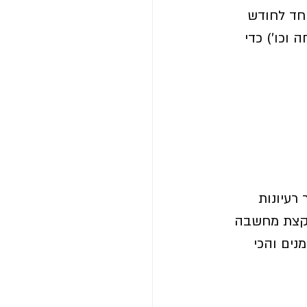
חד לחודש 
אשון בהנחה של 100 ש"ח / חודש ראשון ב-50% הנחה וכו') כדי 
רעיונות 
 קצת מחשבה 
נים והכי 