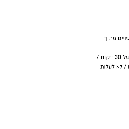
יים מתוך 
 לשמור על המשקל עד סוף החגים / לצאת ל-15 צעידות של 30 דקות / 
ת כל אחד / לשתות בכל יום 2 ליטר מים / לא לעלות 