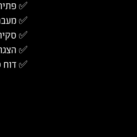
✅
פתיח
✅ מעבר
✅ סקיר
✅
הצגת
✅ דוח ס