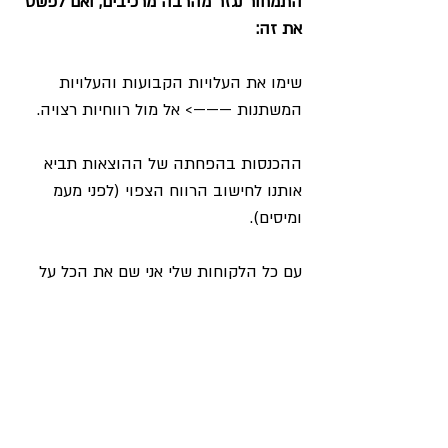
התמחור נגזר מהרבה מרכיבים, ואם לפשט 
את זה:
שימו את העלויות הקבועות והעלויות 
המשתנות ———> אל מול רווחיות רצויה. 
ההכנסות בהפחתה של ההוצאות תביא 
אותנו לחישוב הרווח הצפוי (לפני מעמ 
ומיסים). 
עם כל הלקוחות שלי אני שם את הכל על 
טבלת אקסל לנגד העיניים כך שהכל ברור 
שחור על גבי לבן, וזו ההמלצה שלי גם 
אליכם. להלביש הכל על אקסל מסודר. 