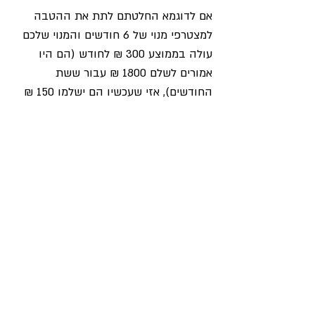
אם לדוגמא החלטתם לתת את ההטבה 
למצטרפי מנוי של 6 חודשים והמנוי שלכם 
עולה בממוצע 300 ₪ לחודש (הם היו 
אמורים לשלם 1800 ₪ עבור ששת 
החודשים), אזי שעכשיו הם ישלמו 150 ₪ 
על החודש הראשון ועוד 300 ₪ לכל אחד 
מיתרת חמשת החודשים הבאים = 1650 
₪. בחישוב פשוט אם תחלקו את הסכום 
הכללי הרי שהמחיר הממוצע של העסקה 
הוא 275 ₪ לחודש שזה 8% הנחה. אם 
תקחו את אותם 150 שקלים, הרי שנגיע 
לאותה מסקנה, כי "הדיל" הזה זול יותר 
מאשר לגייס לקוח חדש (שעלותו 
הממוצעת יכולה להגיע ל-300 ₪). 