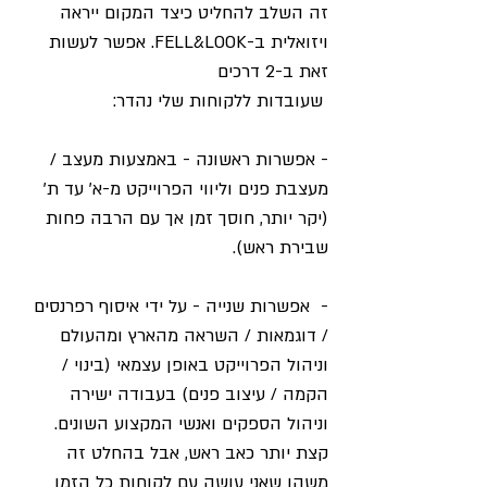
זה השלב להחליט כיצד המקום ייראה 
ויזואלית ב-FELL&LOOK. אפשר לעשות 
זאת ב-2 דרכים 
 שעובדות ללקוחות שלי נהדר:
- אפשרות ראשונה - באמצעות מעצב / 
מעצבת פנים וליווי הפרוייקט מ-א' עד ת' 
(יקר יותר, חוסך זמן אך עם הרבה פחות 
שבירת ראש).
-  אפשרות שנייה - על ידי איסוף רפרנסים 
/ דוגמאות / השראה מהארץ ומהעולם 
וניהול הפרוייקט באופן עצמאי (בינוי / 
הקמה / עיצוב פנים) בעבודה ישירה 
וניהול הספקים ואנשי המקצוע השונים. 
קצת יותר כאב ראש, אבל בהחלט זה 
משהו שאני עושה עם לקוחות כל הזמן 